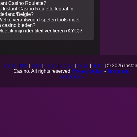
tant Casino Roulette?
s Instant Casino Roulette legaal in
erland/België?
Welke verantwoord-spelen tools moet
 casino bieden?
oet ik mijn identiteit verifiëren (KYC)?
en-us
|
fr-fr
|
nl-nl
|
en-gb
|
de-de
|
sv-se
|
nl-be
| © 2026 Instan
Casino. All rights reserved.
Privacy policy
-
Terms and
conditions