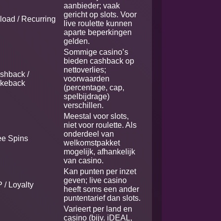
aanbieder; vaak
gericht op slots. Voor
load / Recurring
live roulette kunnen
aparte beperkingen
gelden.
Sommige casino’s
bieden cashback op
nettoverlies;
shback /
voorwaarden
keback
(percentage, cap,
spelbijdrage)
verschillen.
Meestal voor slots,
niet voor roulette. Als
onderdeel van
ee Spins
welkomstpakket
mogelijk, afhankelijk
van casino.
Kan punten per inzet
geven; live casino
 / Loyalty
heeft soms een ander
puntentarief dan slots.
Varieert per land en
casino (bijv. iDEAL,