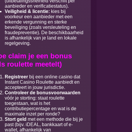
(uitbetalingssnelheid verschilt per
aanbieder en verificatiestatus).
Veiligheid & licentie:
kies bij
voorkeur een aanbieder met een
erkende vergunning en sterke
beveiliging (zoals versleuteling en
fraudepreventie). De beschikbaarheid
is afhankelijk van je land en lokale
regelgeving.
oe claim je een bonus
ls roulette meetelt)
Registreer
bij een online casino dat
Instant Casino Roulette aanbiedt en
accepteert in jouw jurisdictie.
Controleer de bonusvoorwaarden
vóór je storting: staat roulette
toegestaan, wat is het
contributiepercentage en wat is de
maximale inzet per ronde?
Stort geld
met een methode die bij je
past (bijv. iDEAL, bankkaart of e-
wallet, afhankelijk van