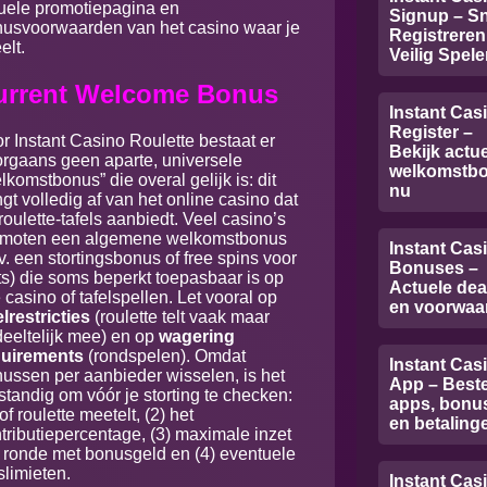
uele promotiepagina en
Signup – Sn
usvoorwaarden van het casino waar je
Registreren
elt.
Veilig Spel
urrent Welcome Bonus
Instant Cas
Register –
r Instant Casino Roulette bestaat er
Bekijk actu
rgaans geen aparte, universele
welkomstb
lkomstbonus” die overal gelijk is: dit
nu
gt volledig af van het online casino dat
roulette-tafels aanbiedt. Veel casino’s
omoten een algemene welkomstbonus
Instant Cas
jv. een stortingsbonus of free spins voor
Bonuses –
ts) die soms beperkt toepasbaar is op
Actuele dea
e casino of tafelspellen. Let vooral op
en voorwaa
lrestricties
(roulette telt vaak maar
eeltelijk mee) en op
wagering
quirements
(rondspelen). Omdat
Instant Cas
ussen per aanbieder wisselen, is het
App – Best
standig om vóór je storting te checken:
apps, bonu
 of roulette meetelt, (2) het
en betaling
tributiepercentage, (3) maximale inzet
 ronde met bonusgeld en (4) eventuele
dslimieten.
Instant Cas