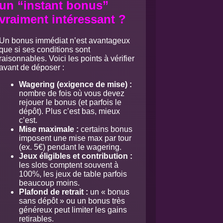
un “instant bonus”
vraiment intéressant ?
Un bonus immédiat n’est avantageux
que si ses conditions sont
raisonnables. Voici les points à vérifier
avant de déposer :
Wagering (exigence de mise) :
nombre de fois où vous devez
rejouer le bonus (et parfois le
dépôt). Plus c’est bas, mieux
c’est.
Mise maximale :
certains bonus
imposent une mise max par tour
(ex. 5€) pendant le wagering.
Jeux éligibles et contribution :
les slots comptent souvent à
100%, les jeux de table parfois
beaucoup moins.
Plafond de retrait :
un « bonus
sans dépôt » ou un bonus très
généreux peut limiter les gains
retirables.