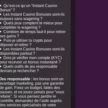
Qu’est-ce qu’un “Instant Casino
Bonus” ?
Les Instant Casino Bonuses sont-ils
toujours sans wagering ?
Quels jeux comptent le mieux pour
compléter le wagering ?
Combien de temps faut-il pour retirer
ses gains ?
Puis-je utiliser la crypto pour
déposer et retirer ?
Les Instant Casino Bonuses sont-ils
disponibles partout ?
Dois-je vérifier mon compte (KYC)
pour recevoir un bonus instantané ?
Quels outils de jeu responsable
devrais-je rechercher ?
Jeu responsable :
les bonus sont un
avantage marketing, pas une garantie
de gain. Fixez un budget, faites des
pauses, et ne jouez jamais pour “vous
refaire”. Si vous pensez perdre le
contrôle, demandez de l’aide auprès
des services spécialisés de votre