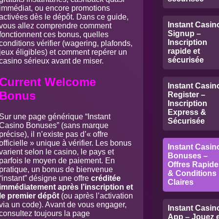
immédiat, ou encore promotions
activées dès le dépôt. Dans ce guide,
Instant Casin
vous allez comprendre comment
Signup –
fonctionnent ces bonus, quelles
Inscription
conditions vérifier (wagering, plafonds,
rapide et
jeux éligibles) et comment repérer un
sécurisée
casino sérieux avant de miser.
Current Welcome
Instant Casin
Bonus
Register –
Inscription
Express &
Sur une page générique “Instant
Sécurisée
Casino Bonuses” (sans marque
précise), il n’existe pas d’« offre
officielle » unique à vérifier. Les bonus
Instant Casin
varient selon le casino, le pays et
Bonuses –
parfois le moyen de paiement. En
Offres Rapide
pratique, un bonus de bienvenue
& Conditions
“instant” désigne une offre
créditée
Claires
immédiatement après l’inscription et
le premier dépôt
(ou après l’activation
via un code). Avant de vous engager,
Instant Casin
consultez toujours la page
App – Jouez 