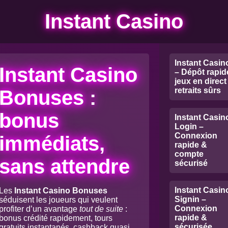
Instant Casino
Instant Casin
Instant Casino
– Dépôt rapid
jeux en direct
retraits sûrs
Bonuses :
bonus
Instant Casin
Login –
Connexion
immédiats,
rapide &
compte
sans attendre
sécurisé
Instant Casin
Les
Instant Casino Bonuses
Signin –
séduisent les joueurs qui veulent
Connexion
profiter d’un avantage
tout de suite
:
rapide &
bonus crédité rapidement, tours
sécurisée
gratuits instantanés, cashback quasi